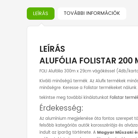
TOVÁBBI INFORMÁCIÓK
LEÍRÁS
LEÍRÁS
ALUFÓLIA FOLISTAR 200
FOLI Alufólia 300m x 29cm vágókéssel (4db/kart
Kiváló minőségű termék. Az Alufix termékek minő
minőségre. Keresse a Folistar termékeket nálunk.
tekintse meg további kínálatunkat
Folistar termé
Érdekesség:
Az alumínium megjelenése óta fontos szerepet töl
felsőbb kategóriás autók karosszériája és alváza 
indult az iparág története. A
Magyar Műszaki é