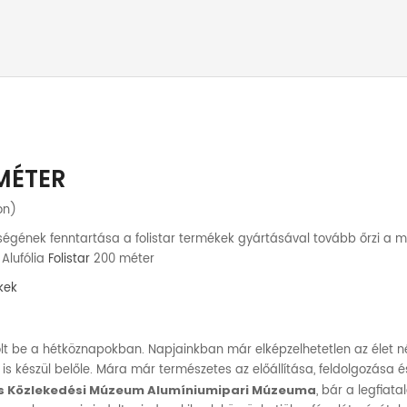
 MÉTER
on)
ségének fenntartása a folistar termékek gyártásával tovább őrzi a m
 Alufólia
Folistar
200 méter
kek
t be a hétköznapokban. Napjainkban már elképzelhetetlen az élet nél
is készül belőle. Mára már természetes az előállítása, feldolgozása 
s Közlekedési Múzeum Alumíniumipari Múzeuma
, bár a legfiat