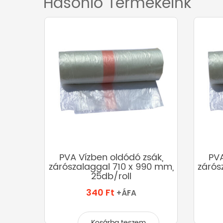
Hasonló Termékeink
30 L
PVA Vízben oldódó zsák,
PVA
zárószalaggal 710 x 990 mm,
zárós
25db/roll
340
Ft
+ÁFA
Kosárba teszem