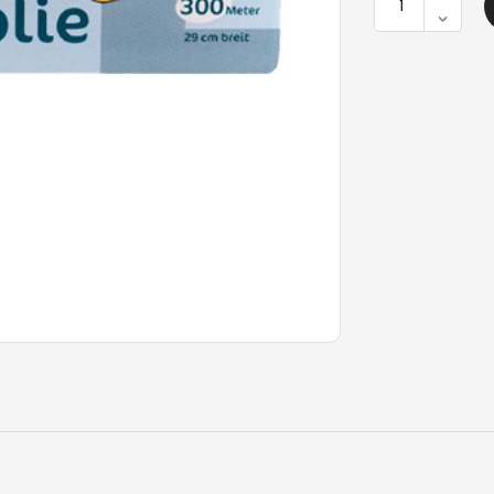
Alufólia
300m
x
29cm
vágókéssel
mennyiség