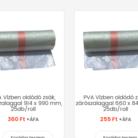
 Vízben oldódó zsák,
PVA Vízben oldódó z
zalaggal 914 x 990 mm,
zárószalaggal 660 x 8
25db/roll
25db/roll
360
Ft
255
Ft
+ÁFA
+ÁFA
Kosárba teszem
Kosárba teszem