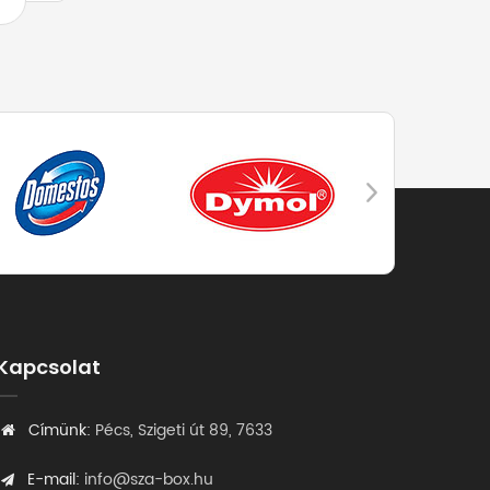
Kapcsolat
Címünk:
Pécs, Szigeti út 89, 7633
E-mail:
info@sza-box.hu