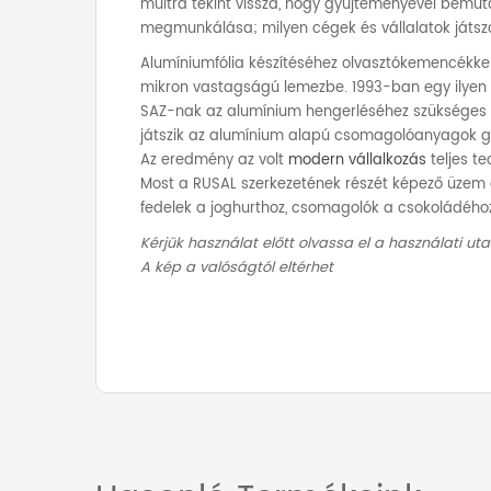
múltra tekint vissza, hogy gyűjteményével bemuta
megmunkálása; milyen cégek és vállalatok játsz
Alumíniumfólia készítéséhez olvasztókemencékkel
mikron vastagságú lemezbe. 1993-ban egy ilyen ü
SAZ-nak az alumínium hengerléséhez szükséges b
játszik az alumínium alapú csomagolóanyagok 
Az eredmény az volt
modern vállalkozás
teljes te
Most a RUSAL szerkezetének részét képező üzem a h
fedelek a joghurthoz, csomagolók a csokoládéhoz
Kérjük használat előtt olvassa el a használati uta
A kép a valóságtól eltérhet
További információk
1 kg
Tömeg