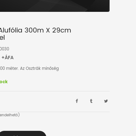
Alufólia 300m X 29cm
el
30030
t
+ÁFA
r 200 méter. Az Osztrák minőség
tock
rendelhető)