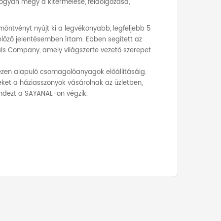
hogyan megy a kitermelése, feldolgozása,
öntvényt nyújt ki a legvékonyabb, legfeljebb 5
lőző jelentésemben írtam. Ebben segített az
ls Company, amely világszerte vezető szerepet
z ezen alapuló csomagolóanyagok előállításáig.
yeket a háziasszonyok vásárolnak az üzletben,
indezt a SAYANAL-on végzik.