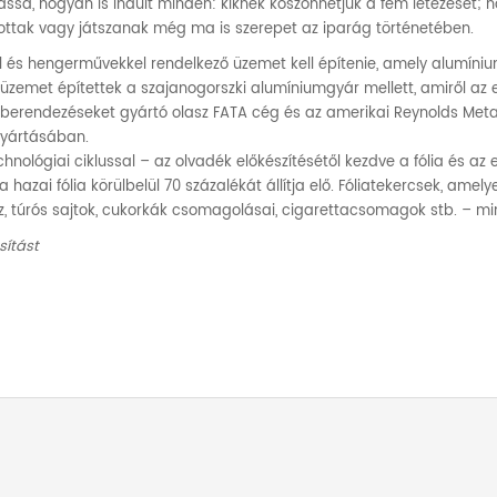
ssa, hogyan is indult minden: kiknek köszönhetjük a fém létezését; 
ottak vagy játszanak még ma is szerepet az iparág történetében.
 és hengerművekkel rendelkező üzemet kell építenie, amely alumínium
zemet építettek a szajanogorszki alumíniumgyár mellett, amiről az e
erendezéseket gyártó olasz FATA cég és az amerikai Reynolds Meta
gyártásában.
chnológiai ciklussal – az olvadék előkészítésétől kezdve a fólia és a
azai fólia körülbelül 70 százalékát állítja elő. Fóliatekercsek, amel
, túrós sajtok, cukorkák csomagolásai, cigarettacsomagok stb. – m
sítást