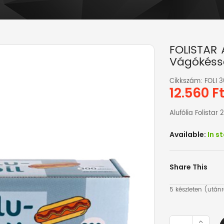
FOLISTAR 
Vágókéss
Cikkszám: FOLI 
12.560
F
Alufólia Folista
Available:
In s
Share This
5 készleten (után
FOLISTAR