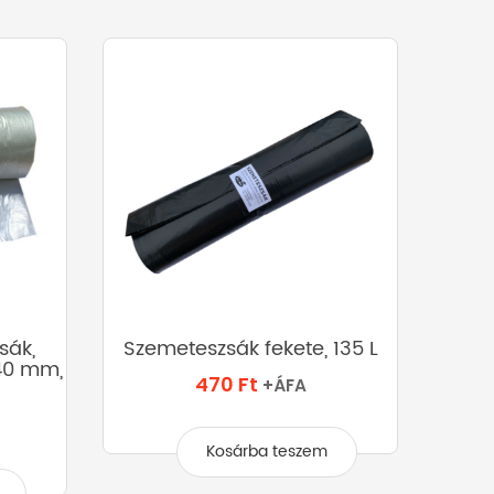
sák,
Szemeteszsák fekete, 135 L
Sze
40 mm,
470
Ft
+ÁFA
Kosárba teszem