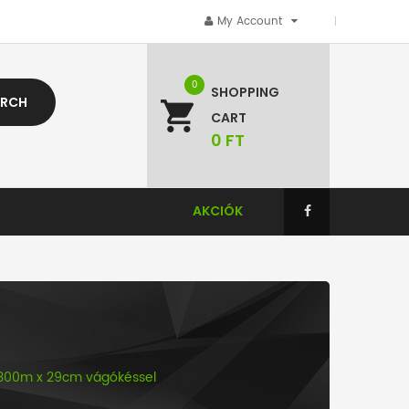
My Account
0
SHOPPING
ARCH
CART
0
FT
AKCIÓK
a 300m x 29cm vágókéssel