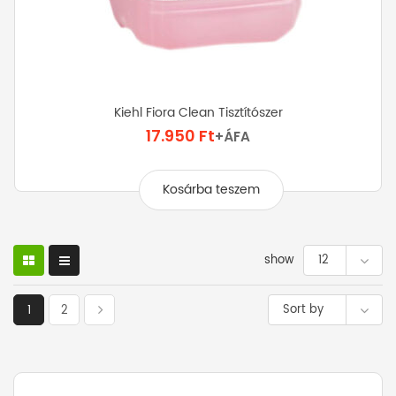
Kiehl Fiora Clean Tisztítószer
17.950
Ft
+ÁFA
Kosárba teszem
show
12
Sort by
1
2