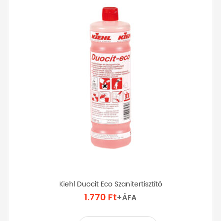
A
változatok
a
termékoldalon
választhatók
ki
Kiehl Duocit Eco Szanitertisztító
1.770
Ft
+ÁFA