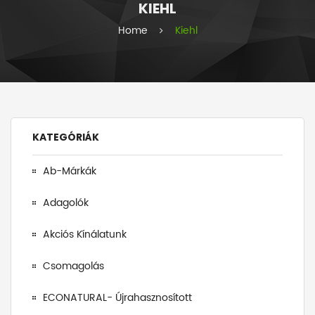
KIEHL
i
e
Home
Kiehl
s
KATEGÓRIÁK
Ab-Márkák
Adagolók
Akciós Kínálatunk
Csomagolás
ECONATURAL- Újrahasznosított