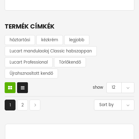
TERMÉK CÍMKÉK
háztartási
kézkrém
legjobb
Lucart mandulaolaj Classic habszappan
Lucart Professional
Törlőkendő
Újrahsznosított kendő
show
12
Sort by
1
2