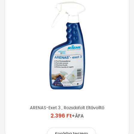
ARENAS-Exet 3 , Rozsdafolt Eltávolító
2.396
Ft
+ÁFA
Kosárba teszem