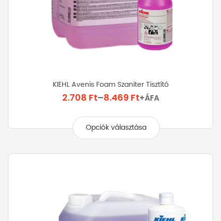
KIEHL Avenis Foam Szaniter Tisztító
Ártartomány:
2.708
Ft
–
8.469
Ft
+ÁFA
2.708 Ft
Ennek
-
a
Opciók választása
8.469 Ft
terméknek
több
variációja
van.
A
változatok
a
termékoldalon
választhatók