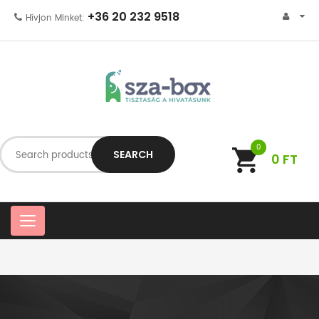
+36 20 232 9518
Hívjon Minket:
0
SEARCH
0
FT
C
a
t
e
g
o
r