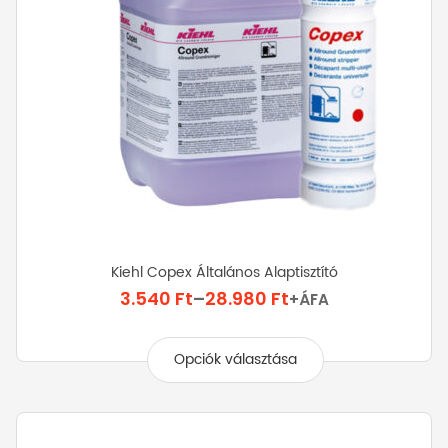
ki
Kiehl Copex Általános Alaptisztító
Ártartomány:
3.540
Ft
–
28.980
Ft
+ÁFA
3.540 Ft
Ennek
-
a
Opciók választása
28.980 Ft
terméknek
több
variációja
van.