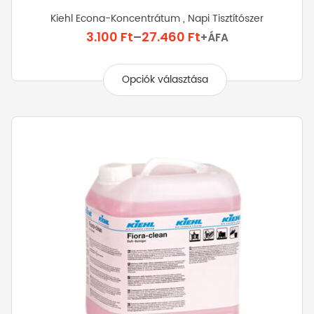
Kiehl Econa-Koncentrátum , Napi Tisztítószer
Ártartomány:
3.100
Ft
–
27.460
Ft
+ÁFA
3.100 Ft
Ennek
-
a
Opciók választása
27.460 Ft
terméknek
több
variációja
van.
A
változatok
a
termékoldalon
választhatók
ki