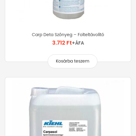
Carp Deta Szőnyeg – Folteltávolító
3.712
Ft
+ÁFA
Kosárba teszem