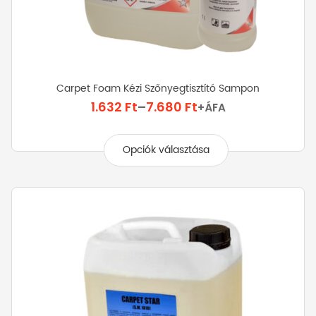
Carpet Foam Kézi Szőnyegtisztító Sampon
Ártartomány:
1.632
Ft
–
7.680
Ft
+ÁFA
1.632 Ft
Ennek
-
a
Opciók választása
7.680 Ft
terméknek
több
variációja
van.
A
változatok
a
termékoldalon
választhatók
ki