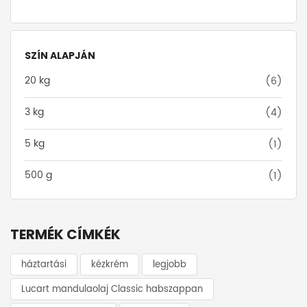
SZÍN ALAPJÁN
20 kg
(6)
3 kg
(4)
5 kg
(1)
500 g
(1)
TERMÉK CÍMKÉK
háztartási
kézkrém
legjobb
Lucart mandulaolaj Classic habszappan