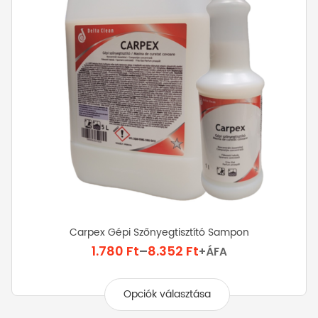
Carpex Gépi Szőnyegtisztító Sampon
Ártartomány:
1.780
Ft
–
8.352
Ft
+ÁFA
1.780 Ft
Ennek
-
a
Opciók választása
8.352 Ft
terméknek
több