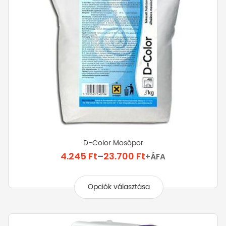
D-Color Mosópor
Ártartomány:
4.245
Ft
–
23.700
Ft
+ÁFA
4.245 Ft
Ennek
-
a
Opciók választása
23.700 Ft
terméknek
több
variációja
van.