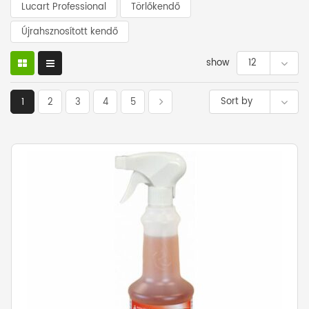
Lucart Professional
Törlőkendő
Újrahsznosított kendő
show
12
Sort by
1
2
3
4
5