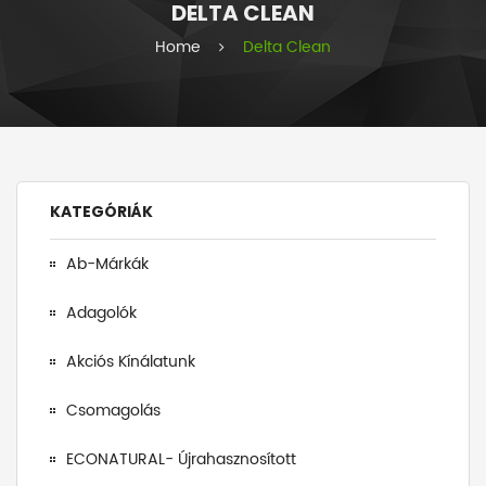
DELTA CLEAN
i
e
Home
Delta Clean
s
KATEGÓRIÁK
Ab-Márkák
Adagolók
Akciós Kínálatunk
Csomagolás
ECONATURAL- Újrahasznosított