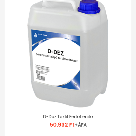
A
változatok
a
termékoldalon
választhatók
ki
D-Dez Textil Fertőtlenítő
50.932
Ft
+ÁFA