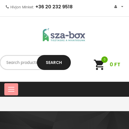
+36 20 232 9518
Hívjon Minket:
0
SEARCH
0
FT
C
a
t
e
g
o
r