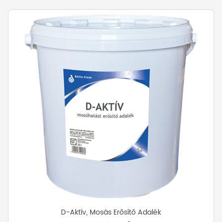
variációja
van.
A
változatok
a
termékoldalon
választhatók
ki
D-Aktív, Mosás Erősítő Adalék