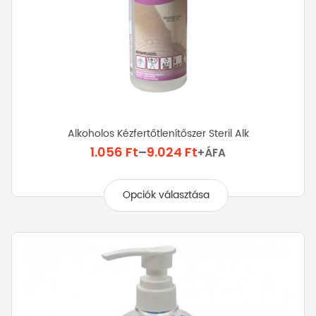
Alkoholos Kézfertőtlenítőszer Steril Alk
Ártartomány:
1.056
Ft
–
9.024
Ft
+ÁFA
1.056 Ft
Ennek
-
a
Opciók választása
9.024 Ft
terméknek
több
variációja
van.
A
változatok
a
termékoldalon