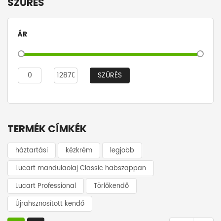
SZŰRÉS
ÁR
SZŰRÉS
TERMÉK CÍMKÉK
háztartási
kézkrém
legjobb
Lucart mandulaolaj Classic habszappan
Lucart Professional
Törlőkendő
Újrahsznosított kendő