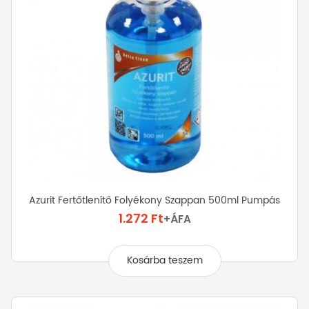
választhatók
ki
Azurit Fertőtlenítő Folyékony Szappan 500ml Pumpás
1.272
Ft
+ÁFA
Kosárba teszem