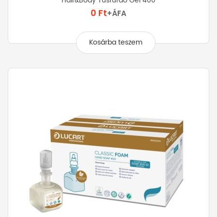
Hair&Body Tusfürdő Gel 400
0
Ft
+ÁFA
Kosárba teszem