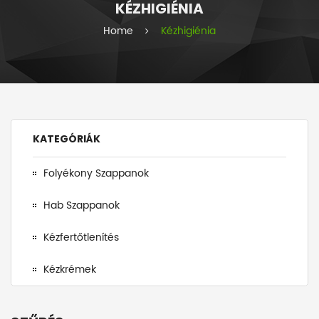
KÉZHIGIÉNIA
i
e
Home
Kézhigiénia
s
KATEGÓRIÁK
Folyékony Szappanok
Hab Szappanok
Kézfertőtlenítés
Kézkrémek