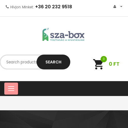
+36 20 232 9518
Hívjon Minket:
0
SEARCH
0
FT
C
a
t
e
g
o
r