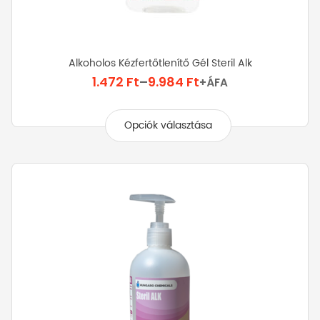
Alkoholos Kézfertőtlenítő Gél Steril Alk
Ártartomány:
1.472
Ft
–
9.984
Ft
+ÁFA
1.472 Ft
Ennek
-
a
Opciók választása
9.984 Ft
terméknek
több
variációja
van.
A
változatok
a
termékoldalon
választhatók
ki