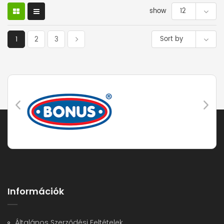
show
12
Sort by
1
2
3
Információk
Általános Szerződési Feltételek