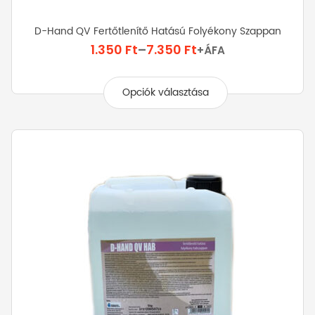
D-Hand QV Fertőtlenítő Hatású Folyékony Szappan
Ártartomány:
1.350
Ft
–
7.350
Ft
+ÁFA
1.350 Ft
Ennek
-
a
Opciók választása
7.350 Ft
terméknek
több
variációja
van.
A
változatok
a
termékoldalon
választhatók
ki