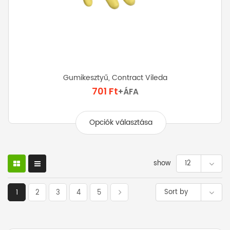
Gumikesztyű, Contract Vileda
701
Ft
+ÁFA
Ennek
a
Opciók választása
terméknek
több
variációja
van.
show
12
A
változatok
Sort by
1
2
3
4
5
a
termékoldalon
választhatók
ki