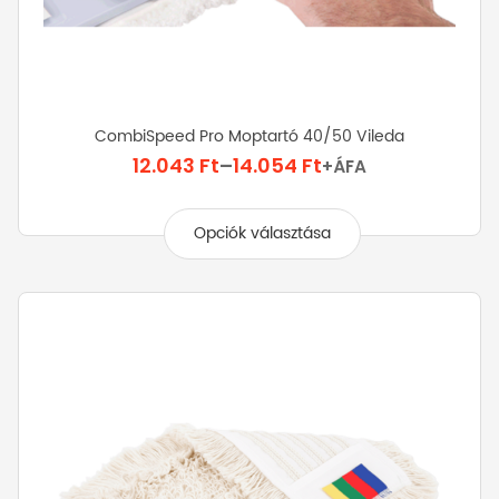
CombiSpeed Pro Moptartó 40/50 Vileda
Ártartomány:
12.043
Ft
–
14.054
Ft
+ÁFA
12.043 Ft
Ennek
-
a
Opciók választása
14.054 Ft
terméknek
több
variációja
van.
A
változatok
a
termékoldalon
választhatók
ki