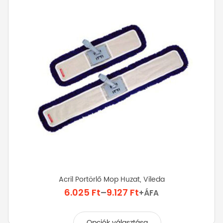
Acril Portörlő Mop Huzat, Vileda
Ártartomány:
6.025
Ft
–
9.127
Ft
+ÁFA
6.025 Ft
Ennek
-
a
Opciók választása