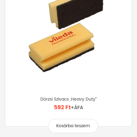
a
termékoldalon
választhatók
ki
Dörzsi Szivacs „Heavy Duty”
592
Ft
+ÁFA
Kosárba teszem