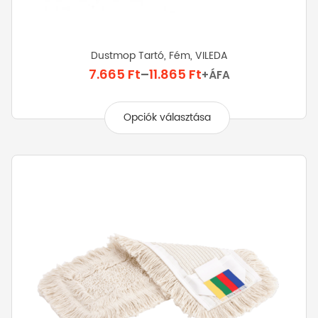
Dustmop Tartó, Fém, VILEDA
Ártartomány:
7.665
Ft
–
11.865
Ft
+ÁFA
7.665 Ft
Ennek
-
a
Opciók választása
11.865 Ft
terméknek
több
variációja
van.
A
változatok
a
termékoldalon
választhatók
ki