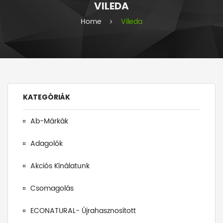
VILEDA
i
e
Home
Vileda
s
KATEGÓRIÁK
Ab-Márkák
Adagolók
Akciós Kínálatunk
Csomagolás
ECONATURAL- Újrahasznosított