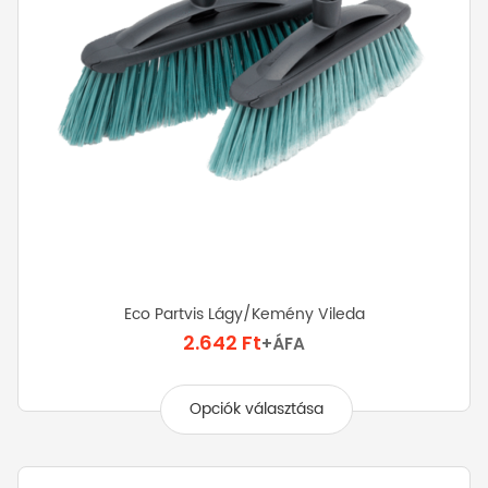
Eco Partvis Lágy/kemény Vileda
2.642
Ft
+ÁFA
Ennek
a
Opciók választása
terméknek
több
variációja