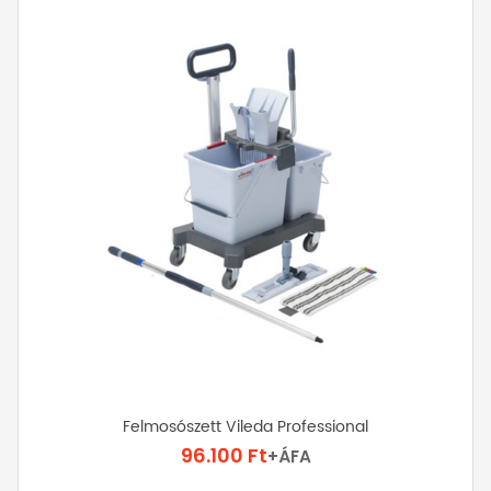
van.
A
változatok
a
termékoldalon
választhatók
ki
Felmosószett Vileda Professional
96.100
Ft
+ÁFA