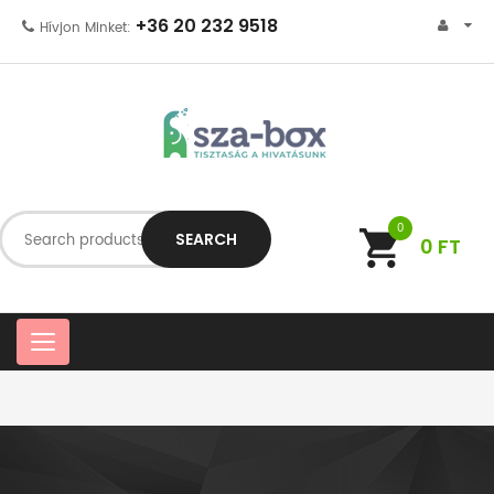
+36 20 232 9518
Hívjon Minket:
0
SEARCH
0
FT
C
a
t
e
g
o
r