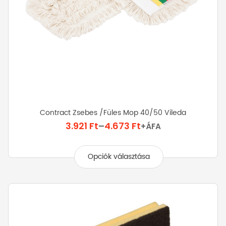
Contract Zsebes /füles Mop 40/50 Vileda
Ártartomány:
3.921
Ft
–
4.673
Ft
+ÁFA
3.921 Ft
Ennek
-
a
Opciók választása
4.673 Ft
terméknek
több
variációja
van.
A
változatok