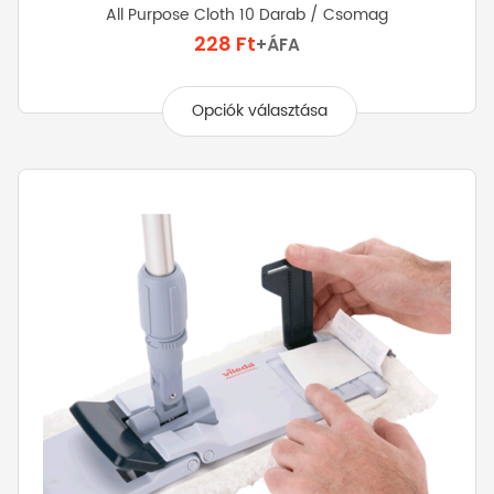
All Purpose Cloth 10 Darab / Csomag
228
Ft
+ÁFA
Ennek
a
Opciók választása
terméknek
több
variációja
van.
A
változatok
a
termékoldalon
választhatók
ki