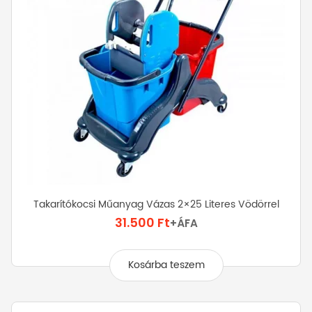
Takarítókocsi Műanyag Vázas 2×25 Literes Vödörrel
31.500
Ft
+ÁFA
Kosárba teszem