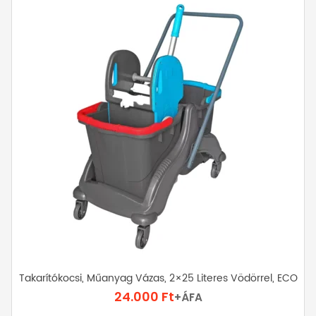
Takarítókocsi, Műanyag Vázas, 2×25 Literes Vödörrel, ECO
24.000
Ft
+ÁFA