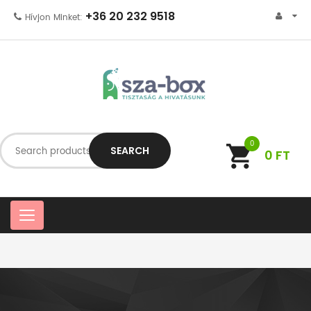
+36 20 232 9518
Hívjon Minket:
0
SEARCH
0
FT
C
a
t
e
g
o
r