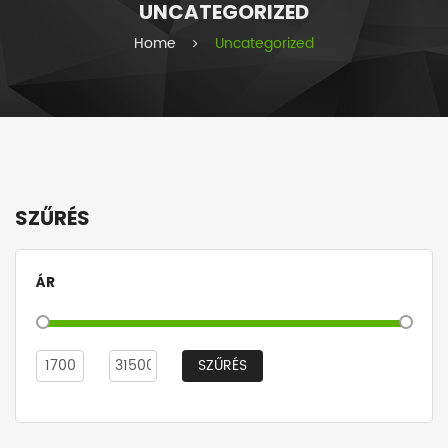
UNCATEGORIZED
i
e
Home
Uncategorized
s
SZŰRÉS
ÁR
SZŰRÉS