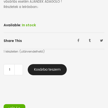
vásárlás esetén AJÁNDÉK ADAGOLÓ !
Részletek a leírásban↓
Available:
In stock
Share This
1 készleten (utánrendelhető)
LUCART
Kosárba teszem
Toalettpapír
ECONATURAL
900
ID
mennyiség