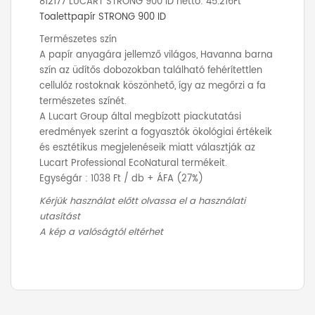
812177 LUCART STRONG 900 ID nettó: 45.216Ft
Toalettpapír STRONG 900 ID
Természetes szín
A papír anyagára jellemző világos, Havanna barna
szín az üdítős dobozokban található fehérítettlen
cellulóz rostoknak köszönhető, így az megőrzi a fa
természetes színét.
A Lucart Group által megbízott piackutatási
eredmények szerint a fogyasztók ökológiai értékeik
és esztétikus megjelenéseik miatt választják az
Lucart Professional EcoNatural termékeit.
Egységár : 1038 Ft / db + ÁFA (27%)
Kérjük használat előtt olvassa el a használati
utasítást
A kép a valóságtól eltérhet