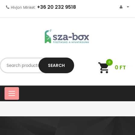
+36 20 232 9518
Hívjon Minket:
0
SEARCH
0
FT
C
a
t
e
g
o
r