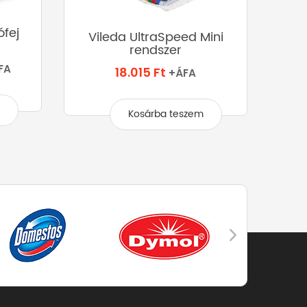
fej
Ult
Vileda UltraSpeed Mini
rendszer
FA
18.015
Ft
Ártartomány:
+ÁFA
365 Ft
k
-
Kosárba teszem
547 Ft
éknek
ciója
zatok
ékoldalon
zthatók