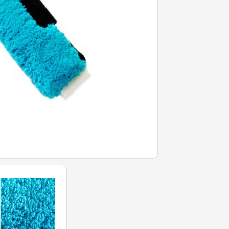
(több
méret)
mennyiség