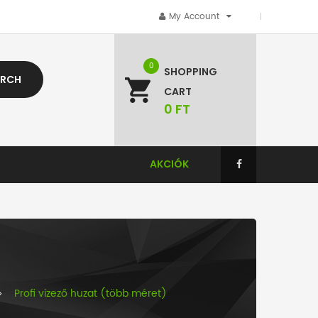
My Account
0
SHOPPING
ARCH
CART
0
FT
AKCIÓK
Profi vizező huzat (több méret)