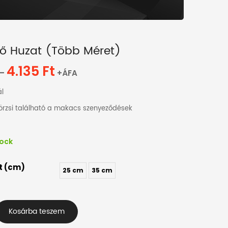
ező Huzat (több Méret)
4.135
Ft
Ártartomány:
–
+ÁFA
3.855 Ft
-
l
4.135 Ft
örzsi található a makacs szenyeződések
tock
t (cm)
25 cm
35 cm
Kosárba teszem