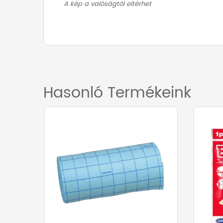
A kép a valóságtól eltérhet
További információk
25 cm, 35 cm
Méret (cm)
Hasonló Termékeink