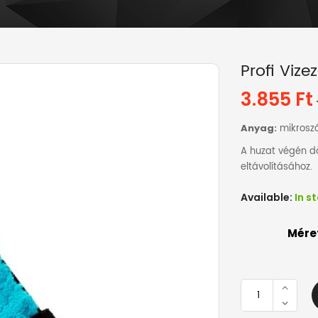
Profi Viz
3.855
Ft
Anyag:
mikroszá
A huzat végén d
eltávolításához.
Available:
In s
Mére
Profi
vizező
huzat