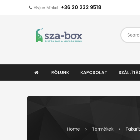
+36 20 232 9518
Hívjon Minket:
RÓLUNK
KAPCSOLAT
SZÁLLÍTÁ
Home
Termékek
Takarí