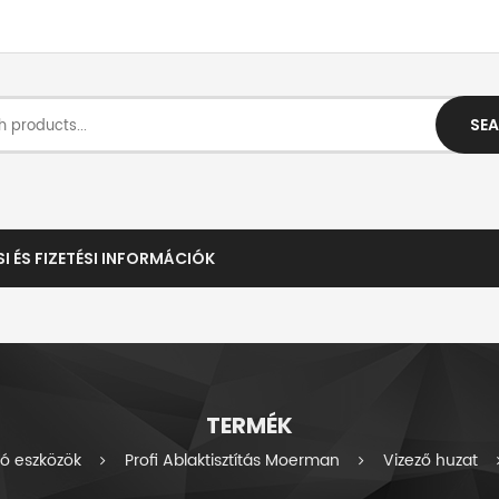
SE
SI ÉS FIZETÉSI INFORMÁCIÓK
TERMÉK
tó eszközök
Profi Ablaktisztítás Moerman
Vizező huzat