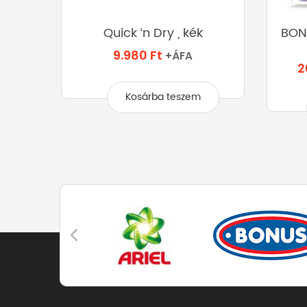
drös
Quick ‘n Dry , kék
BONU
9.980
Ft
+ÁFA
2
Kosárba teszem