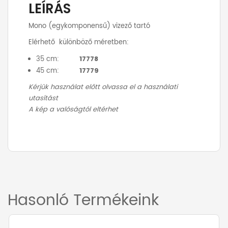
LEÍRÁS
Mono (egykomponensű) vizező tartó
Elérhető különböző méretben:
35 cm:
17778
45 cm:
17779
Kérjük használat előtt olvassa el a használati
utasítást
A kép a valóságtól eltérhet
További információk
Méret (cm)
35 cm, 45 cm
Hasonló Termékeink