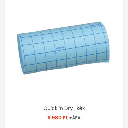
Quick ‘n Dry , kék
9.980
Ft
+ÁFA