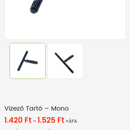
Vizező Tartó – Mono
1.420
Ft
1.525
Ft
Ártartomány:
–
+ÁFA
1.420 Ft