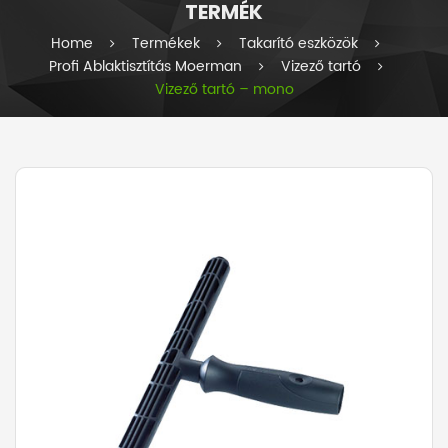
TERMÉK
i
e
Home
Termékek
Takarító eszközök
s
Profi Ablaktisztítás Moerman
Vizező tartó
Vizező tartó – mono