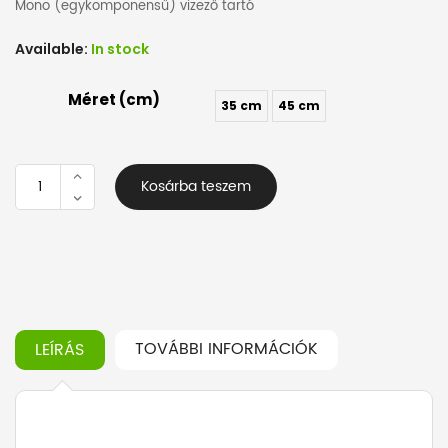
-
Mono (egykomponensű) vizező tartó
1.525 Ft
Available:
In stock
Méret (cm)
35 cm
45 cm
Vizező
Kosárba teszem
tartó
-
mono
mennyiség
TOVÁBBI INFORMÁCIÓK
LEÍRÁS