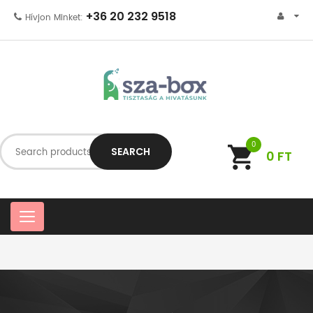
+36 20 232 9518
Hívjon Minket:
0
SEARCH
0
FT
C
a
t
e
g
o
r