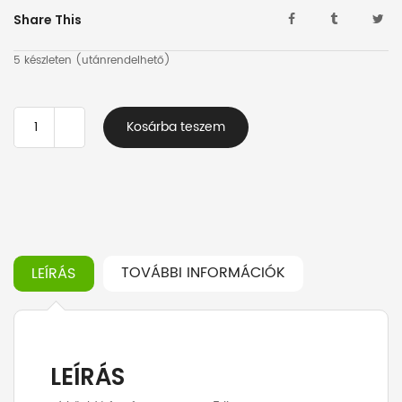
Share This
5 készleten (utánrendelhető)
Vízkőoldó
Kosárba teszem
foszforsavas
ZUM
5
liter
mennyiség
TOVÁBBI INFORMÁCIÓK
LEÍRÁS
LEÍRÁS