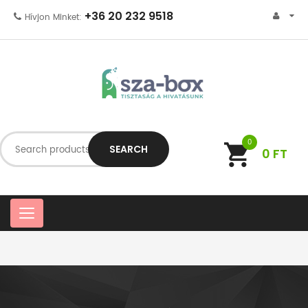
+36 20 232 9518
Hívjon Minket:
0
SEARCH
0
FT
C
a
t
e
g
o
r