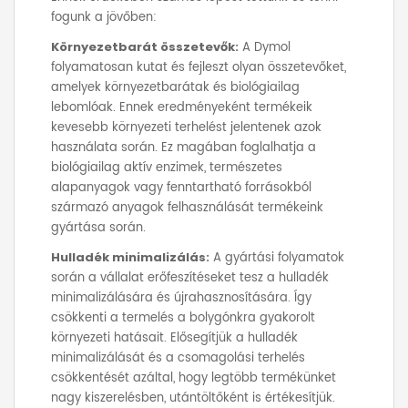
fogunk a jövőben:
Környezetbarát összetevők:
A Dymol
folyamatosan kutat és fejleszt olyan összetevőket,
amelyek környezetbarátak és biológiailag
lebomlóak. Ennek eredményeként termékeik
kevesebb környezeti terhelést jelentenek azok
használata során. Ez magában foglalhatja a
biológiailag aktív enzimek, természetes
alapanyagok vagy fenntartható forrásokból
származó anyagok felhasználását termékeink
gyártása során.
Hulladék minimalizálás:
A gyártási folyamatok
során a vállalat erőfeszítéseket tesz a hulladék
minimalizálására és újrahasznosítására. Így
csökkenti a termelés a bolygónkra gyakorolt
környezeti hatásait. Elősegítjük a hulladék
minimalizálását és a csomagolási terhelés
csökkentését azáltal, hogy legtöbb termékünket
nagy kiszerelésben, utántöltőként is értékesítjük.