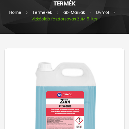
TERMÉK
i
e
Home
Termékek
ab-Márkák
Dymol
s
Vízkőoldó foszforsavas ZUM 5 liter