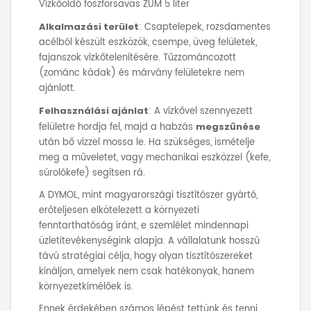
Vízkőoldó foszforsavas ZUM 5 liter
Alkalmazási terület
: Csaptelepek, rozsdamentes
acélból készült eszközök, csempe, üveg felületek,
fajanszok vízkőtelenítésére. Tűzzománcozott
(zománc kádak) és márvány felületekre nem
ajánlott.
Felhasználási ajánlat
: A vízkővel szennyezett
felületre hordja fel, majd a habzás
megszűnése
után bő vízzel mossa le. Ha szükséges, ismételje
meg a műveletet, vagy mechanikai eszközzel (kefe,
súrolókefe) segítsen rá.
A DYMOL, mint magyarországi tisztítószer gyártó,
erőteljesen elkötelezett a környezeti
fenntarthatóság iránt, e szemlélet mindennapi
üzletitevékenységink alapja. A vállalatunk hosszú
távú stratégiai célja, hogy olyan tisztítószereket
kínáljon, amelyek nem csak hatékonyak, hanem
környezetkímélőek is.
Ennek érdekében számos lépést tettünk és tenni