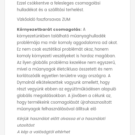
Ezzel csökkentve a felesleges csomagolási
hulladékot és a szállítási terhelést.
Vízkőoldó foszforsavas ZUM
Környezetbarát csomagolás:
A
környezetünkben található műanyaghulladék
problémája ma már komoly aggodalomra ad okot.
Ez nem csak esztétikai problémát okoz, hanem
komoly környezeti veszélyeket is hordoz magában.
Az ilyen globális probléma kezelése nem egyszerű,
mivel a műanyagok életciklusa összetett és nem
korlátozódik egyetlen területre vagy országra. A
Dymolnál elkötelezettek vagyunk amellett, hogy
részt vegyünk ebben az együttműködésen alapuló
globális megoldásokban. A jövőben a célunk az,
hogy termékeink csomagolását újrahasznosított
műanyagok felhasználásával állítsuk elő
Kérjük használat előtt olvassa el a használati
utasítást
A kép a valóságtól eltérhet