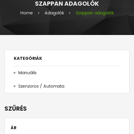
SZAPPAN ADAGOLÓK
i
e
Home
Adagolók
Szappan adagolók
s
KATEGÓRIÁK
Manuális
Szenzoros / Automata
SZŰRÉS
ÁR