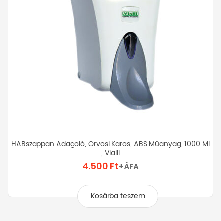
választhatók
ki
HABszappan Adagoló, Orvosi Karos, ABS Műanyag, 1000 Ml
, Vialli
4.500
Ft
+ÁFA
Kosárba teszem