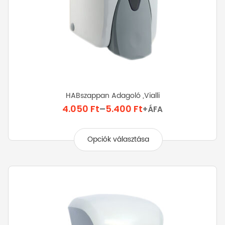
HABszappan Adagoló ,Vialli
Ártartomány:
4.050
Ft
–
5.400
Ft
+ÁFA
4.050 Ft
Ennek
-
a
Opciók választása
5.400 Ft
terméknek
több
variációja
van.
A
változatok
a
termékoldalon