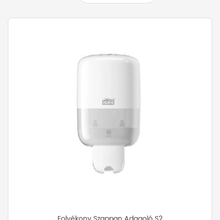
Folyékony Szappan Adagoló S2