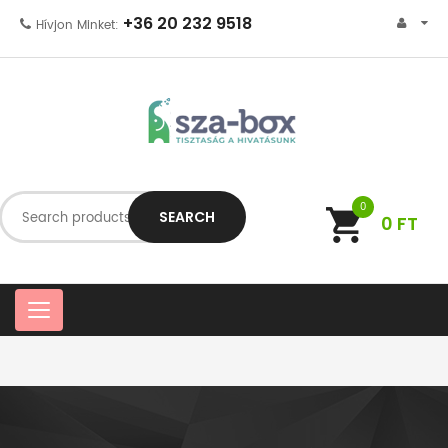
+36 20 232 9518
Hívjon Minket:
0
SEARCH
0
FT
C
a
t
e
g
o
r