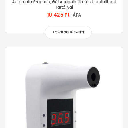
Automata Szappan, Gél Adagoló 1literes Utántölthető
Tartállyal
10.425
Ft
+ÁFA
Kosárba teszem