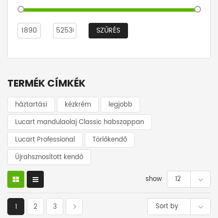
SZŰRÉS
TERMÉK CÍMKÉK
háztartási
kézkrém
legjobb
Lucart mandulaolaj Classic habszappan
Lucart Professional
Törlőkendő
Újrahsznosított kendő
show
12
Sort by
1
2
3