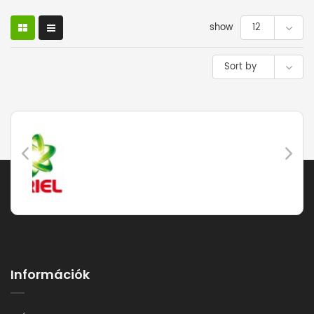
variációja
van.
show
12
A
változatok
Sort by
a
termékoldalon
választhatók
ki
Információk