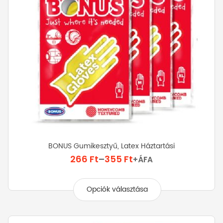
BONUS Gumikesztyű, Latex Háztartási
Ártartomány:
266
Ft
–
355
Ft
+ÁFA
266 Ft
Ennek
-
a
Opciók választása
355 Ft
terméknek
több
variációja