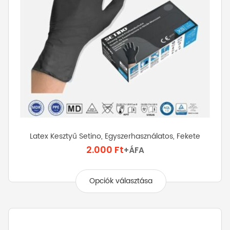
ki
Latex Kesztyű Setino, Egyszerhasználatos, Fekete
2.000
Ft
+ÁFA
Ennek
a
Opciók választása
terméknek
több
variációja
van.