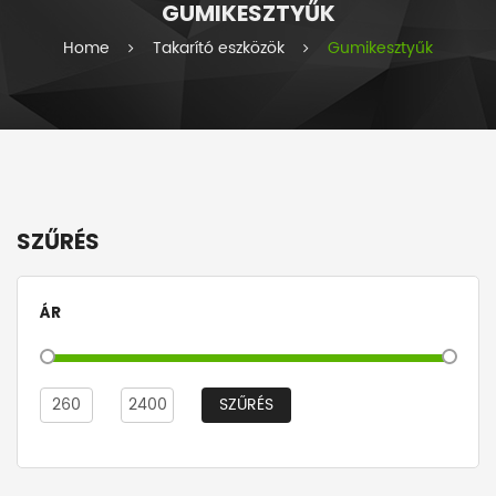
GUMIKESZTYŰK
i
e
Home
Takarító eszközök
Gumikesztyűk
s
SZŰRÉS
ÁR
SZŰRÉS