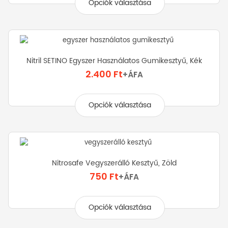
Opciók választása
terméknek
több
variációja
van.
A
Nitril SETINO Egyszer Használatos Gumikesztyű, Kék
változatok
2.400
Ft
+ÁFA
a
termékoldalon
Ennek
választhatók
a
Opciók választása
ki
terméknek
több
variációja
van.
A
Nitrosafe Vegyszerálló Kesztyű, Zöld
változatok
750
Ft
+ÁFA
a
termékoldalon
Ennek
választhatók
a
Opciók választása
ki
terméknek
több