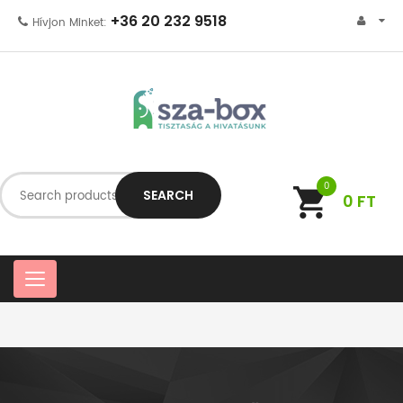
+36 20 232 9518
Hívjon Minket:
0
SEARCH
0
FT
C
a
t
e
g
o
r