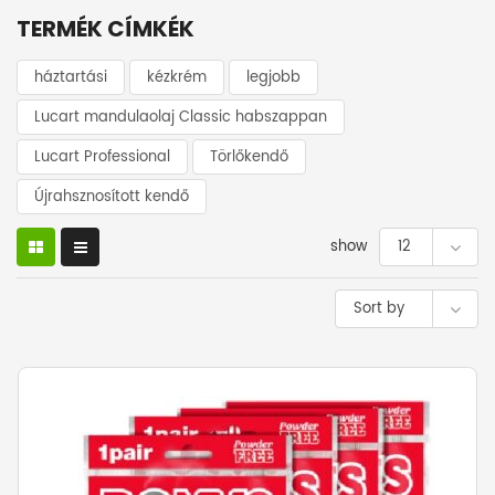
TERMÉK CÍMKÉK
háztartási
kézkrém
legjobb
Lucart mandulaolaj Classic habszappan
Lucart Professional
Törlőkendő
Újrahsznosított kendő
show
12
Sort by