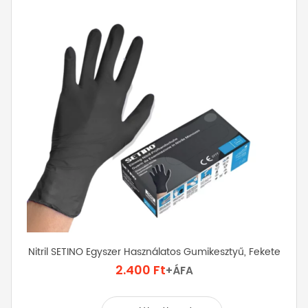
A
változatok
a
termékoldalon
választhatók
ki
Nitril SETINO Egyszer Használatos Gumikesztyű, Fekete
2.400
Ft
+ÁFA
Ennek
a