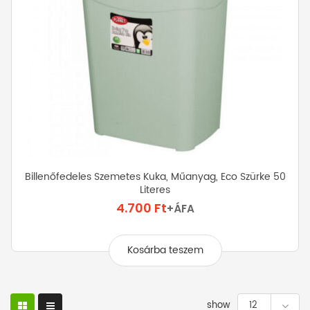
Billenőfedeles Szemetes Kuka, Műanyag, Eco Szürke 50
Literes
4.700
Ft
+ÁFA
Kosárba teszem
show
12