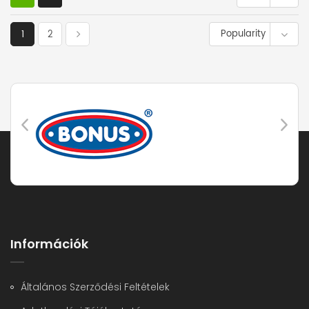
Popularity
1
2
Információk
Általános Szerződési Feltételek