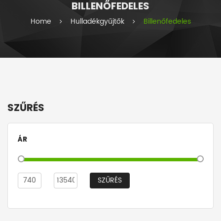
BILLENŐFEDELES
i
e
Home
Hulladékgyűjtők
Billenőfedeles
s
SZŰRÉS
ÁR
SZŰRÉS