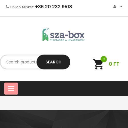
+36 20 232 9518
Hívjon Minket:
0
SEARCH
0
FT
C
a
t
e
g
o
r