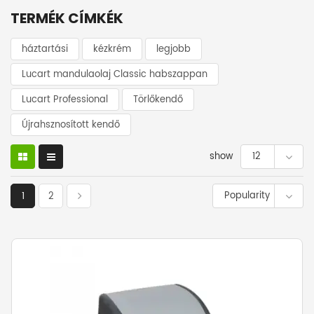
TERMÉK CÍMKÉK
háztartási
kézkrém
legjobb
Lucart mandulaolaj Classic habszappan
Lucart Professional
Törlőkendő
Újrahsznosított kendő
show
12
Popularity
1
2