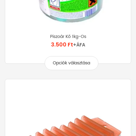
Piszoár Kő 1kg-Os
3.500
Ft
+ÁFA
Ennek
a
Opciók választása
terméknek
több
variációja
van.
A
változatok
a
termékoldalon
választhatók
ki