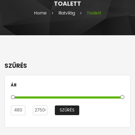
TOALETT
i
e
Home
Illatvilág
Toalett
s
SZŰRÉS
ÁR
SZŰRÉS