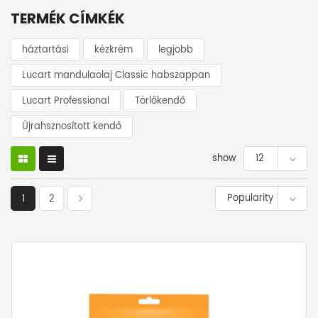
TERMÉK CÍMKÉK
háztartási
kézkrém
legjobb
Lucart mandulaolaj Classic habszappan
Lucart Professional
Törlőkendő
Újrahsznosított kendő
show
12
Popularity
1
2