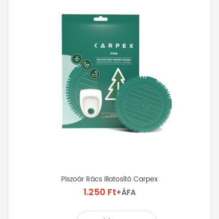
A
változatok
a
termékoldalon
választhatók
ki
Piszoár Rács Illatosító Carpex
1.250
Ft
+ÁFA