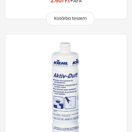
2.501
Ft
+ÁFA
Kosárba teszem