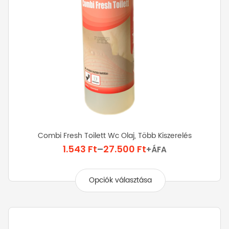
Combi Fresh Toilett Wc Olaj, Több Kiszerelés
Ártartomány:
1.543
Ft
–
27.500
Ft
+ÁFA
1.543 Ft
Ennek
-
a
Opciók választása
27.500 Ft
terméknek
több
variációja
van.