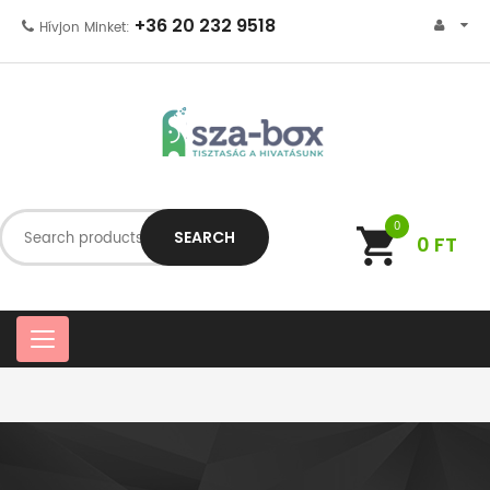
+36 20 232 9518
Hívjon Minket:
0
SEARCH
0
FT
C
a
t
e
g
o
r